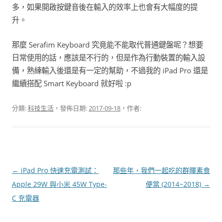
多，如果開啟按鍵音後在輸入的效率上也會有大幅度的提
升。
那麼 Serafim Keyboard 究竟能不能取代普通鍵盤呢？想要
日常使用的話，應該是不行的，但是作為行動裝置的輸入設
備，熟練輸入後還是有一定的幫助，不過我的 iPad Pro 還是
繼續搭配 Smart Keyboard 就好啦 :p
分類:
科技生活
，發佈日期:
2017-09-18
，作者:
文
←
iPad Pro 快速充電測試：
那些年，我們一起吃的群暉素食
章
Apple 29W 與小米 45W Type-
便當 (2014~2018)
→
導
C 充電器
覽