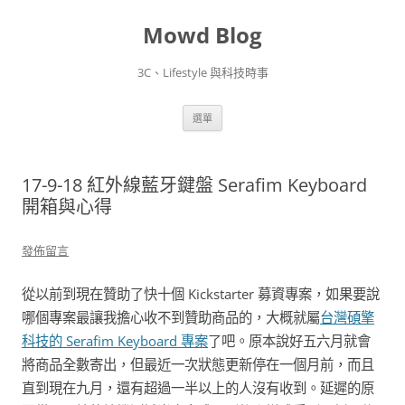
Mowd Blog
3C、Lifestyle 與科技時事
跳
選單
至
主
要
內
容
17-9-18 紅外線藍牙鍵盤 Serafim Keyboard
開箱與心得
發佈留言
從以前到現在贊助了快十個 Kickstarter 募資專案，如果要說
哪個專案最讓我擔心收不到贊助商品的，大概就屬
台灣碩擎
科技的 Serafim Keyboard 專案
了吧。原本說好五六月就會
將商品全數寄出，但最近一次狀態更新停在一個月前，而且
直到現在九月，還有超過一半以上的人沒有收到。延遲的原