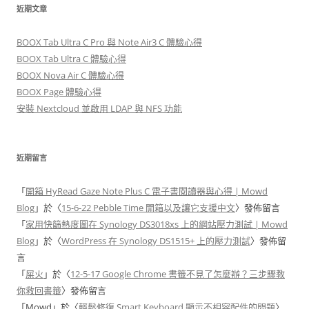
鍵
近期文章
字
:
BOOX Tab Ultra C Pro 與 Note Air3 C 體驗心得
BOOX Tab Ultra C 體驗心得
BOOX Nova Air C 體驗心得
BOOX Page 體驗心得
安裝 Nextcloud 並啟用 LDAP 與 NFS 功能
近期留言
「
開箱 HyRead Gaze Note Plus C 電子書閱讀器與心得 | Mowd
Blog
」於〈
15-6-22 Pebble Time 開箱以及讓它支援中文
〉發佈留言
「
家用快篩熱度圖在 Synology DS3018xs 上的網站壓力測試 | Mowd
Blog
」於〈
WordPress 在 Synology DS1515+ 上的壓力測試
〉發佈留
言
「
屎火
」於〈
12-5-17 Google Chrome 書籤不見了怎麼辦？三步驟教
你救回書籤
〉發佈留言
「
Mowd
」於〈
輕鬆修復 Smart Keyboard 顯示不相容配件的問題
〉