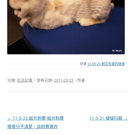
相簿
11-05-23 剃完毛後的啵啵
分類:
生活記事
，發佈日期:
2011-05-23
，作者:
文
←
11-5-23 超光粉塵 拋光粉塵
11-5-31 啵啵抖腳
→
章
傻傻分不清楚，談粉塵爆炸
導