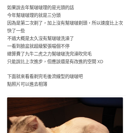
如果說去年幫啵啵理的是光頭的話
今年幫啵啵理的就是三分頭
因為是第二次剃了，加上沒有幫啵啵剃頭，所以速度比上次
快了一些
不過大概是太久沒有幫啵啵洗澡了
一看到臉盆就超級緊張喵個不停
總算費了九牛二虎之力幫啵啵洗完澡吹完毛
只能說比上次進步，但應該還是有改進的空間 XD
下面就來看看剃完毛後流線型的啵啵吧
點照片可以進去相簿