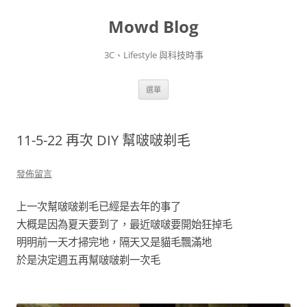
Mowd Blog
3C、Lifestyle 與科技時事
跳
選單
至
主
要
內
容
11-5-22 再次 DIY 幫啵啵剃毛
發佈留言
上一次幫啵啵剃毛已經是去年的事了
大概是因為夏天要到了，最近啵啵要開始狂掉毛
明明前一天才掃完地，隔天又是貓毛飄滿地
於是決定週五再幫啵啵剃一次毛