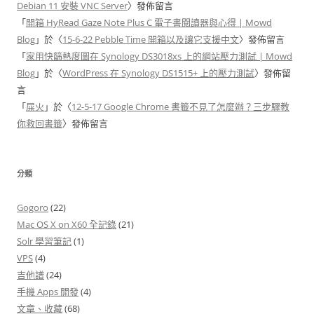
Debian 11 安裝 VNC Server
〉發佈留言
「
開箱 HyRead Gaze Note Plus C 電子書閱讀器與心得 | Mowd
Blog
」於〈
15-6-22 Pebble Time 開箱以及讓它支援中文
〉發佈留言
「
家用快篩熱度圖在 Synology DS3018xs 上的網站壓力測試 | Mowd
Blog
」於〈
WordPress 在 Synology DS1515+ 上的壓力測試
〉發佈留
言
「
屎火
」於〈
12-5-17 Google Chrome 書籤不見了怎麼辦？三步驟教
你救回書籤
〉發佈留言
分類
Gogoro
(22)
Mac OS X on X60 全記錄
(21)
Solr 學習筆記
(1)
VPS
(4)
吉他譜
(24)
手機 Apps 開發
(4)
文章、收藏
(68)