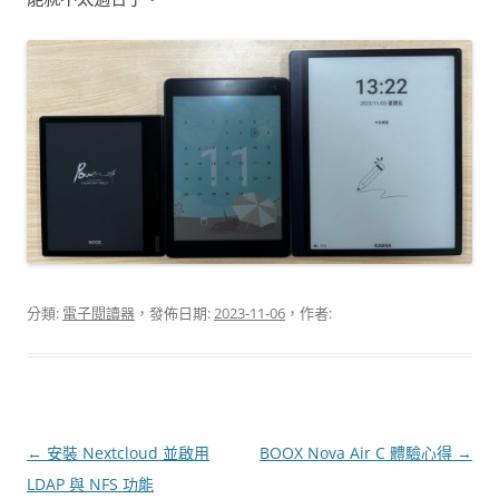
分類:
電子閱讀器
，發佈日期:
2023-11-06
，作者:
文
←
安裝 Nextcloud 並啟用
BOOX Nova Air C 體驗心得
→
章
LDAP 與 NFS 功能