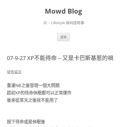
Mowd Blog
3C、Lifestyle 與科技時事
跳
選單
至
主
要
內
容
07-9-27 XP不能待命 – 又是卡巴斯基惹的禍
發佈留言
重灌NB之後發現一個大問題
起初XP的待命休眠都可以正常運作
後來從某天之後就不能用了
按下待命或是休眠後