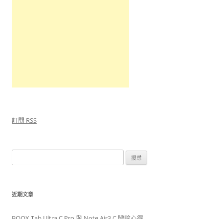
訂閱 RSS
搜
尋
關
鍵
近期文章
字
:
BOOX Tab Ultra C Pro 與 Note Air3 C 體驗心得