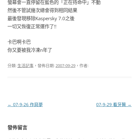
螢幕會一直停留在藍色的「正在待命中」不動
然後不管試幾次總會得到相同結果
最後發現移除Kaspersky 7.0之後
一切又恢復正常運作了!!
卡巴啊卡巴
你又要被我冷凍n年了
分類:
生活記事
，發佈日期:
2007-09-29
，作者:
文
←
07-9-26 作惡夢
07-9-29 看牙醫
→
章
導
發佈留言
覽