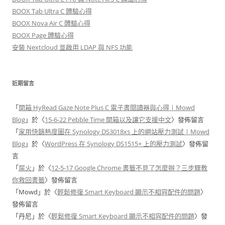
BOOX Tab Ultra C 體驗心得
BOOX Nova Air C 體驗心得
BOOX Page 體驗心得
安裝 Nextcloud 並啟用 LDAP 與 NFS 功能
近期留言
「
開箱 HyRead Gaze Note Plus C 電子書閱讀器與心得 | Mowd
Blog
」於〈
15-6-22 Pebble Time 開箱以及讓它支援中文
〉發佈留言
「
家用快篩熱度圖在 Synology DS3018xs 上的網站壓力測試 | Mowd
Blog
」於〈
WordPress 在 Synology DS1515+ 上的壓力測試
〉發佈留
言
「
屎火
」於〈
12-5-17 Google Chrome 書籤不見了怎麼辦？三步驟教
你救回書籤
〉發佈留言
「
Mowd
」於〈
輕鬆修復 Smart Keyboard 顯示不相容配件的問題
〉
發佈留言
「
丹尼
」於〈
輕鬆修復 Smart Keyboard 顯示不相容配件的問題
〉發