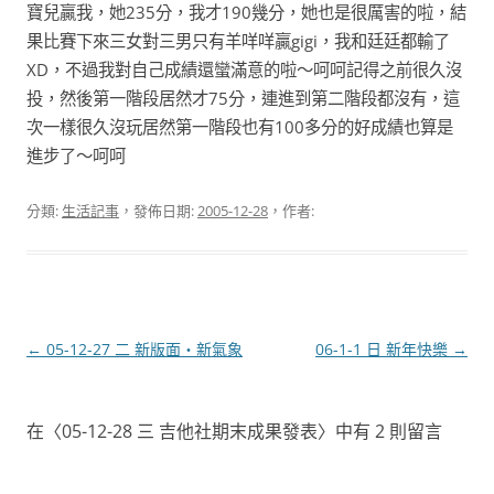
寶兒贏我，她235分，我才190幾分，她也是很厲害的啦，結
果比賽下來三女對三男只有羊咩咩贏gigi，我和廷廷都輸了
XD，不過我對自己成績還蠻滿意的啦～呵呵記得之前很久沒
投，然後第一階段居然才75分，連進到第二階段都沒有，這
次一樣很久沒玩居然第一階段也有100多分的好成績也算是
進步了～呵呵
分類:
生活記事
，發佈日期:
2005-12-28
，作者:
文
←
05-12-27 二 新版面‧新氣象
06-1-1 日 新年快樂
→
章
導
在〈
05-12-28 三 吉他社期末成果發表
〉中有 2 則留言
覽