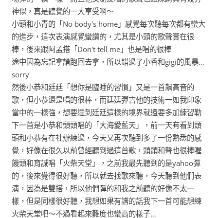
神似，真是聽覺的一大享受啊～
小頭和小青的「No body's home」感覺每次聽每次都有蠻大
的進步，這次表演感覺蠻讚的，尤其是小頭的歌聲實在很
棒，後來跟阿孟搭「Don't tell me」也是唱的很棒
途中因為忘記拿譜跑回去拿，所以錯過了小香和gigi的風暴…
sorry
然後小恭和廷廷「想你是臨睡的習慣」又是一首飆高音的
歌，但小恭還是唱的很棒，而廷廷彈吉他的技術一如我印象
當中的一樣強，想要達到廷廷這樣的境界就還要多加練習勒
下一首是小恭和頭頭唱的「大海愛藍天」，前一天有看到頭
頭和小恭有在社辦練過，今天又再次聽到多了一份熟悉的感
覺，好像在很久以前曾經聽到過這首歌，頭頭和聲也很棒喔
饅頭和育誠唱「火柴天堂」，之前我最先聽到的是yahoo彈
的，後來覺得很好聽，所以就去找歌來聽，今天聽到他們表
演，因為是雙搭，所以他們彈的和我之前聽的好像不太一
樣，但是同樣很好聽，我想如果有譜的話我下一首可能想練
火柴天堂吧～不過看起來難度也蠻高的樣子…