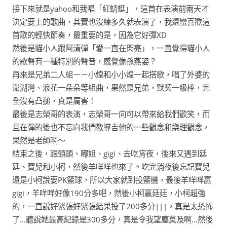
接下來就是yahoo和我唱「紅蜻蜓」，這首在表演前兩天才
決定要上的歌曲，其實也沒練多久就表演了，我還蠻喜歡這
首歌的輕快節奏，最重要的是，因為它好彈XD
然後是貓小人跟阿清彈「愛一直在閃亮」，一直覺得貓小人
的歌聲有一種特別的聲音，感覺像孫燕姿？
再來是兄弟二人組－－小煌和小小煌一起搭歌，唱了外婆的
澎湖灣、浪花一朵朵等組曲，果然是兄弟，默契一級棒，完
全沒有凸搥，真是厲害！
最後是志榮哥的表演，志榮哥一向可以帶來給我們歡笑，而
且在彈的後也不忘向我們教導吉他的一些觀念和樂理觀念，
果然是老師啊～
結束之後，跟頭頭、嘟姐、gigi、去吃宵夜，後來又遇到廷
廷、寶兒和小柯，然後羊咩咩也來了。吃完消夜後忘記寶兒
還是小柯說要PK籃球，所以大家就到投籃機，最後羊咩咩贏
gigi，羊咩咩好像190分多吧，然後小柯贏廷廷，小柯超強
的，一直說好緊張好緊張結果投了200多分|||，真是太恐怖
了…聽說她最高紀錄是300多分，真是令我望塵莫及啊…然後