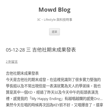
Mowd Blog
3C、Lifestyle 與科技時事
跳
選單
至
主
要
內
容
05-12-28 三 吉他社期末成果發表
2 則留言
吉他社期末成果發表
今天是吉他社的期末成發，在這裡見識到了很多實力堅強的
學長姐以及不常出現但是一表演就驚為天人的學弟妹，我也
算是其中一個XD，經過了昨天以及今天中午的街頭表演洗
禮，感覺我的「My Happy Ending」有越唱越爛的感覺Orz…
果然今天在唱的時候再次因為KEY抓不好，又唱爆音了，還拿