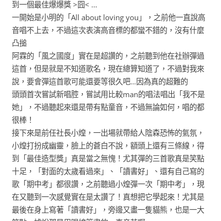
到一個最佳爆爆獎 >囧< ...
一開始是小明的「All about loving you」，之前他一直說高
音唱不上去，不過這次表演高音標的都蠻不錯的，沒有什麼
凸搥
阿霖的「風之國度」實在是超讚的，之前聽到他在社辦彈過
這首，但是就是不知道歌名，現在總算知道了，不過對我來
說，要會彈這首歌可能還要等很久吧…因為真的超難的
頭頭首次嘗試新唱腔，嘗試用比較man的唱法唱出「我不是
她」，不過聽起來還是帶有點童音，不過無論如何，唱的都
很棒！
接下來是前任社長小煌，一出場就帶給人陰森恐怖的氣氛，
小煌打扮成幽靈，臉上的蒼白不說，額頭上還有三條線，得
到「最佳造型獎」真是當之無愧！尤其彈的三首歌真是笑點
十足，「對面的太歲看過來」、「讀書好」、還有自己寫的
歌「期中考」都很讚，之前聽過小煌彈一次「期中考」，現
在又聽到一次感覺實在是太讚了！真想把它學起來！尤其是
最後在身上寫著「讀書好」，旁邊又畫一隻貓熊，也是一大