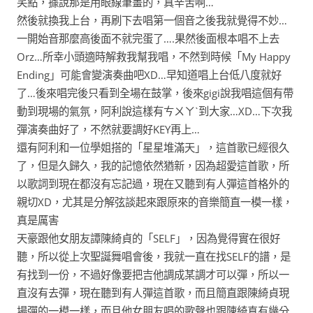
笑點，據說那是用眼線筆畫的，真辛苦啊…
然後就換我上台，再刷下去唱第一個音之後我就覺得不妙…
一開始音那麼高後面不就完蛋了….果然後面根本唱不上去
Orz…所幸小頭適時解救我幫我唱，不然到時候「My Happy
Ending」可能會變演奏曲吧XD…早知道唱上台低八度就好
了…後來唱完後只看到全場在鼓掌，後來gigi說我唱這個有帶
動到現場的氣氛，阿利說這樣有ㄘㄨㄚˋ到大家…XD…下次我
彈演奏曲好了，不然就要調好KEY再上…
還有阿利和一位學姐搭的「星星堆滿天」，這首歌已經很久
了，但是久歸久，我的記憶依然猶新，因為超愛這首歌，所
以歌詞到現在都沒有忘記過，現在又聽到有人彈這首格外的
親切XD，尤其是分解弦談起來跟原來的音樂簡直一模一樣，
真是厲害
天豪跟他女朋友譚陳綺貞的「SELF」，因為覺得實在很好
聽，所以從上次聖誕舞唱會後，我就一直在找SELF的譜，是
有找到一份，不過好像要把吉他調成某調才可以彈，所以一
直沒有去彈，現在聽到有人彈這首歌，而且簡直跟陳綺貞現
場彈的一模一樣，而且他女朋友唱的歌聲也跟陳綺真有幾分