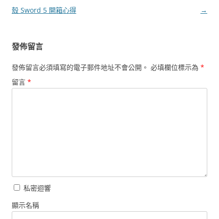
章
殼 Sword 5 開箱心得
→
導
覽
發佈留言
發佈留言必須填寫的電子郵件地址不會公開。
必填欄位標示為
*
留言
*
私密迴響
顯示名稱