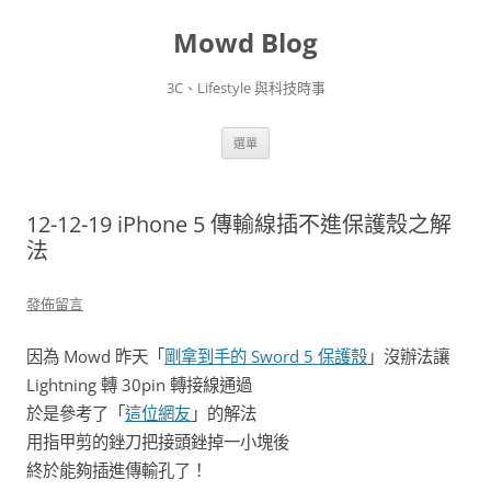
Mowd Blog
3C、Lifestyle 與科技時事
跳
選單
至
主
要
內
容
12-12-19 iPhone 5 傳輸線插不進保護殼之解
法
發佈留言
因為 Mowd 昨天「
剛拿到手的 Sword 5 保護殼
」沒辦法讓
Lightning 轉 30pin 轉接線通過
於是參考了「
這位網友
」的解法
用指甲剪的銼刀把接頭銼掉一小塊後
終於能夠插進傳輸孔了！