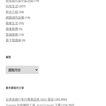
研發替代役@成功嶺
(18)
科技生活
(207)
程式介紹
(34)
網路儲存設備
(14)
蘋果生活
(55)
蘋果軟體
(5)
雲端服務
(10)
電子閱讀器
(9)
彙整
彙
整
最多觀看的文章
台灣各銀行免付費電話表 0800 電話
(282,850)
Travian 外掛輔助工具: AutoTravian 下載
(216,297)