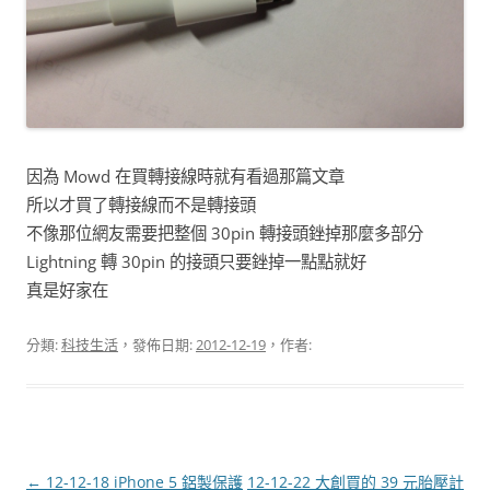
因為 Mowd 在買轉接線時就有看過那篇文章
所以才買了轉接線而不是轉接頭
不像那位網友需要把整個 30pin 轉接頭銼掉那麼多部分
Lightning 轉 30pin 的接頭只要銼掉一點點就好
真是好家在
分類:
科技生活
，發佈日期:
2012-12-19
，作者:
文
←
12-12-18 iPhone 5 鋁製保護
12-12-22 大創買的 39 元胎壓計